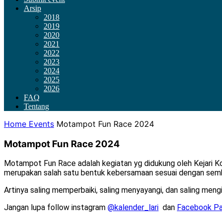
Arsip
2018
2019
2020
2021
2022
2023
2024
2025
2026
FAQ
Tentang
Home
Events
Motampot Fun Race 2024
Motampot Fun Race 2024
Motampot Fun Race adalah kegiatan yg didukung oleh Kejari Kot
merupakan salah satu bentuk kebersamaan sesuai dengan semb
Artinya saling memperbaiki, saling menyayangi, dan saling me
Jangan lupa follow instagram
@kalender_lari
dan
Facebook Pa