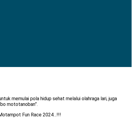
uk memulai pola hidup sehat melalui olahraga lari, juga
“bo mototanoban”.
di Motampot Fun Race 2024…!!!