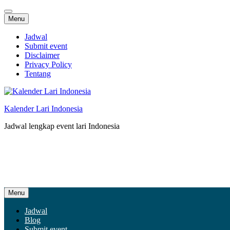
Skip
Menu
to
content
Jadwal
Submit event
Disclaimer
Privacy Policy
Tentang
Kalender Lari Indonesia
Jadwal lengkap event lari Indonesia
Skip
Menu
to
content
Jadwal
Blog
Submit event