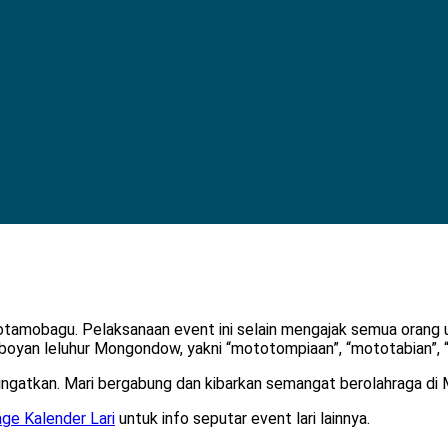
amobagu. Pelaksanaan event ini selain mengajak semua orang unt
oyan leluhur Mongondow, yakni “mototompiaan”, “mototabian”, 
ngingatkan. Mari bergabung dan kibarkan semangat berolahraga 
ge Kalender Lari
untuk info seputar event lari lainnya.