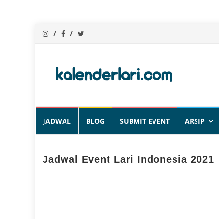
Skip
JADWAL
BLOG
SUBMIT EVENT
ARSIP
to
content
Jadwal Event Lari Indonesia 2021