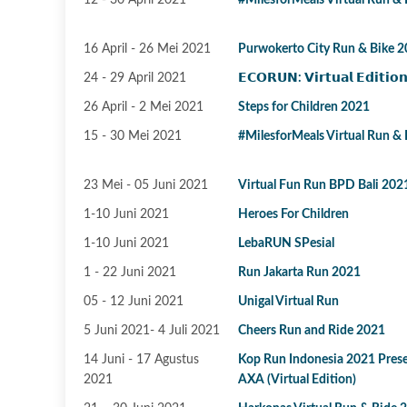
12 - 30 April 2021
#MilesforMeals Virtual Run &
16 April - 26 Mei 2021
Purwokerto City Run & Bike 
24 - 29 April 2021
𝗘𝗖𝗢𝗥𝗨𝗡: 𝗩𝗶𝗿𝘁𝘂𝗮𝗹 𝗘𝗱𝗶𝘁𝗶𝗼
26 April - 2 Mei 2021
Steps for Children 2021
15 - 30 Mei 2021
#MilesforMeals Virtual Run &
23 Mei - 05 Juni 2021
Virtual Fun Run BPD Bali 202
1-10 Juni 2021
Heroes For Children
1-10 Juni 2021
LebaRUN SPesial
1 - 22 Juni 2021
Run Jakarta Run 2021
05 - 12 Juni 2021
Unigal Virtual Run
5 Juni 2021- 4 Juli 2021
Cheers Run and Ride 2021
14 Juni - 17 Agustus
Kop Run Indonesia 2021 Pres
2021
AXA (Virtual Edition)