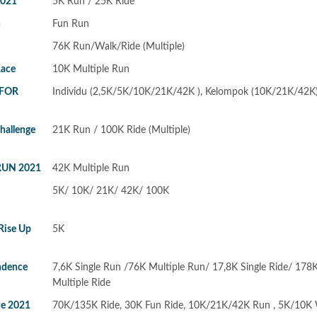
2021
5K Run / 25K Ride
n
Fun Run
76K Run/Walk/Ride (Multiple)
Race
10K Multiple Run
 FOR
Individu (2,5K/5K/10K/21K/42K ), Kelompok (10K/21K/42K
hallenge
21K Run / 100K Ride (Multiple)
RUN 2021
42K Multiple Run
N
5K/ 10K/ 21K/ 42K/ 100K
Rise Up
5K
endence
7,6K Single Run /76K Multiple Run/ 17,8K Single Ride/ 178
Multiple Ride
de 2021
70K/135K Ride, 30K Fun Ride, 10K/21K/42K Run , 5K/10K