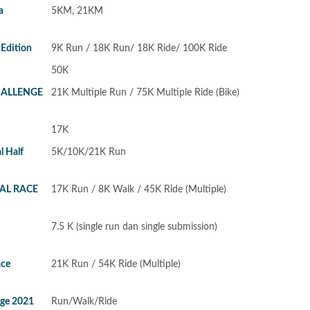
a
5KM, 21KM
 Edition
9K Run / 18K Run/ 18K Ride/ 100K Ride
50K
HALLENGE
21K Multiple Run / 75K Multiple Ride (Bike)
17K
l Half
5K/10K/21K Run
AL RACE
17K Run / 8K Walk / 45K Ride (Multiple)
7.5 K (single run dan single submission)
ace
21K Run / 54K Ride (Multiple)
nge 2021
Run/Walk/Ride