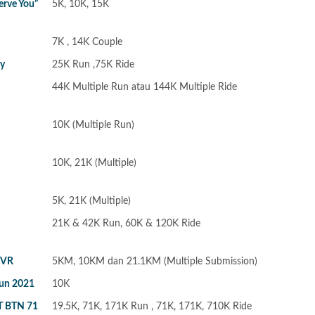
erve You”
5K, 10K, 15K
7K , 14K Couple
ty
25K Run ,75K Ride
44K Multiple Run atau 144K Multiple Ride
10K (Multiple Run)
10K, 21K (Multiple)
5K, 21K (Multiple)
21K & 42K Run, 60K & 120K Ride
 VR
5KM, 10KM dan 21.1KM (Multiple Submission)
Run 2021
10K
UT BTN 71
19.5K, 71K, 171K Run , 71K, 171K, 710K Ride