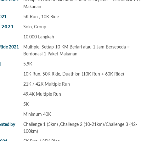
 Ride 2021
Setiap 10 KM Berlari atau 1 Jam Bersepeda = Berdonasi 1 P
Makanan
2021
5K Run , 10K Ride
 𝟮𝟬𝟮𝟭
Solo, Group
10.000 Langkah
 Ride 2021
Multiple, Setiap 10 KM Berlari atau 1 Jam Bersepeda =
Berdonasi 1 Paket Makanan
1
5,9K
10K Run, 50K Ride, Duathlon (10K Run + 60K Ride)
21K / 42K Multiple Run
49,4K Multiple Run
5K
Minimum 40K
ented by
Challenge 1 (5km) ,Challenge 2 (10-21km)/Challenge 3 (42-
100km)