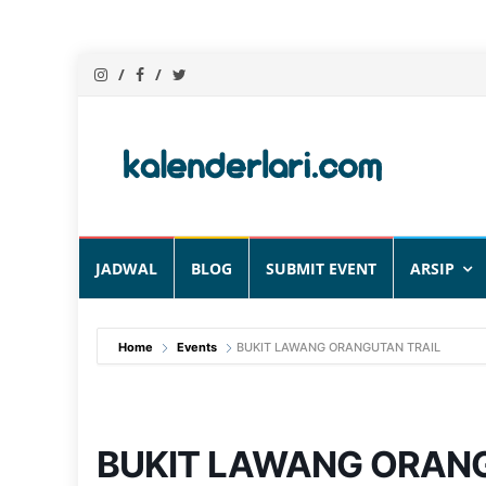
Skip
JADWAL
BLOG
SUBMIT EVENT
ARSIP
to
content
Home
Events
BUKIT LAWANG ORANGUTAN TRAIL
BUKIT LAWANG ORANG