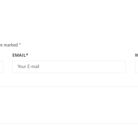
are marked
*
EMAIL
*
W