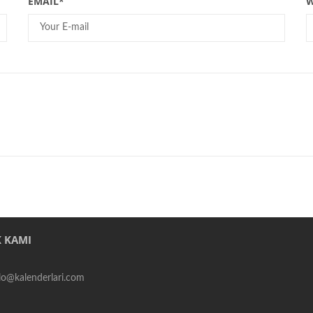
EMAIL
*
W
 KAMI
alo@kalenderlari.com