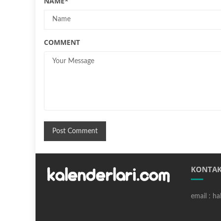
NAME
*
COMMENT
KONTAK
email : h