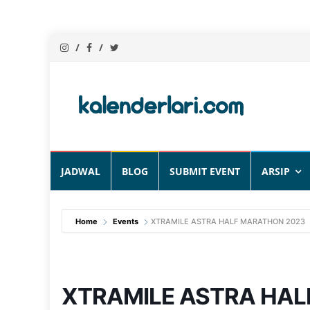
Skip
JADWAL
BLOG
SUBMIT EVENT
ARSIP
to
content
Home
Events
XTRAMILE ASTRA HALF MARATHON 2023
XTRAMILE ASTRA HAL