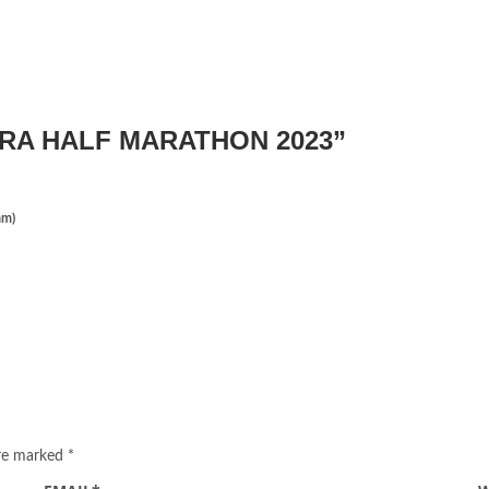
RA HALF MARATHON 2023
”
am)
are marked
*