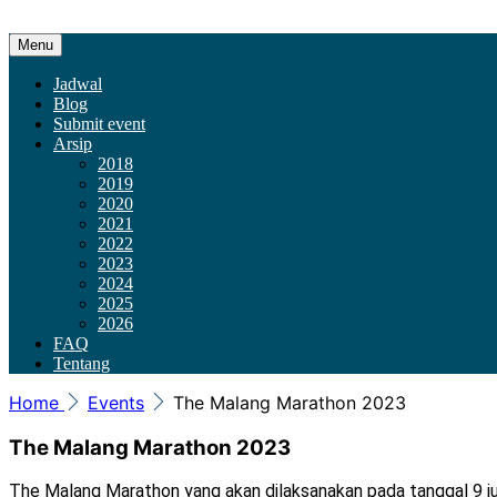
Skip
Menu
to
content
Jadwal
Blog
Submit event
Arsip
2018
2019
2020
2021
2022
2023
2024
2025
2026
FAQ
Tentang
Home
Events
The Malang Marathon 2023
The Malang Marathon 2023
The Malang Marathon yang akan dilaksanakan pada tanggal 9 ju