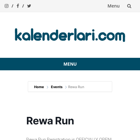
Menu
Skip
to
content
MENU
Skip
to
Home
Events
Rewa Run
content
Rewa Run
Rewa Run Registration is OFFICIALLY OPEN!