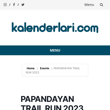
Menu
Skip
to
content
MENU
Skip
to
Home
Events
PAPANDAYAN TRAIL
content
RUN 2023
PAPANDAYAN
TRAIL RUN 2023