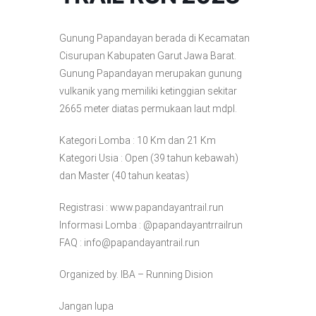
Gunung Papandayan berada di Kecamatan
Cisurupan Kabupaten Garut Jawa Barat.
Gunung Papandayan merupakan gunung
vulkanik yang memiliki ketinggian sekitar
2665 meter diatas permukaan laut mdpl.
Kategori Lomba : 10 Km dan 21 Km
Kategori Usia : Open (39 tahun kebawah)
dan Master (40 tahun keatas)
Registrasi : www.papandayantrail.run
Informasi Lomba : @papandayantrrailrun
FAQ : info@papandayantrail.run
Organized by. IBA – Running Dision
Jangan lupa