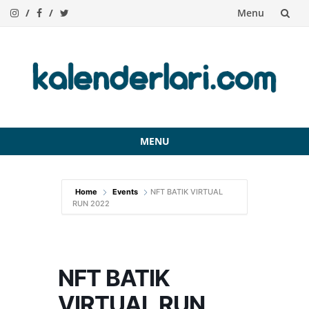
Menu
Skip
to
content
MENU
Skip
to
Home
Events
NFT BATIK VIRTUAL
content
RUN 2022
NFT BATIK
VIRTUAL RUN