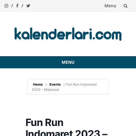
Menu
Skip
to
content
MENU
Skip
to
Home
Events
Fun Run Indomaret
content
2023 – Makassar
Fun Run
Indomaret 2023 –