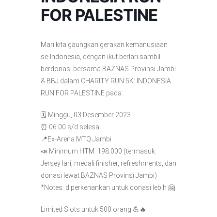
FOR PALESTINE
Mari kita gaungkan gerakan kemanusiaan
se-Indonesia, dengan ikut berlari sambil
berdonasi bersama BAZNAS Provinsi Jambi
& BBJ dalam CHARITY RUN 5K: INDONESIA
RUN FOR PALESTINE pada:
🗓 Minggu, 03 Desember 2023
⏰ 06.00 s/d selesai
📍Ex-Arena MTQ Jambi
📣 Minimum HTM: 198.000 (termasuk:
Jersey lari, medali finisher, refreshments, dan
donasi lewat BAZNAS Provinsi Jambi)
*Notes: diperkenankan untuk donasi lebih 🤗
Limited Slots untuk 500 orang 💪🔥