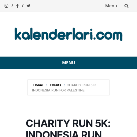
Menu
Skip
to
content
MENU
Skip
to
Home
Events
CHARITY RUN 5K:
content
INDONESIA RUN FOR PALESTINE
CHARITY RUN 5K:
INDONESIA RUN